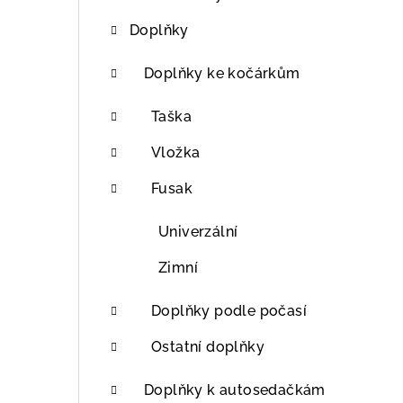
r
Doplňky
a
n
Doplňky ke kočárkům
n
Taška
í
Vložka
p
Fusak
a
Univerzální
n
Zimní
e
l
Doplňky podle počasí
Ostatní doplňky
Doplňky k autosedačkám