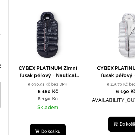
z
V
e
ý
n
p
í
i
p
s
r
p
o
č
CYBEX PLATINUM Zimní
CYBEX PLATIN
r
fusak péřový - Nautical
fusak péřový -
d
Blue/Navy Blue
Silver/Sil
5 090,91 Kč bez DPH
5 115,70 Kč b
o
u
6 160 Kč
6 190 K
d
6 190 Kč
AVAILABILITY_O
k
Skladem
u
t
k
ů
Do koší
Do košíku
t