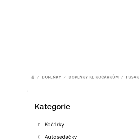
Přejít
na
obsah
/
DOPLŇKY
/
DOPLŇKY KE KOČÁRKŮM
/
FUSA
DOMŮ
P
o
Kategorie
Přeskočit
kategorie
s
Kočárky
t
Autosedačky