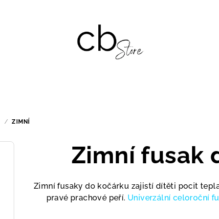
K
/
ZIMNÍ
Zimní fusak 
Zimní fusaky do kočárku zajistí dítěti pocit tepla
pravé prachové peří.
Univerzální celoroční f