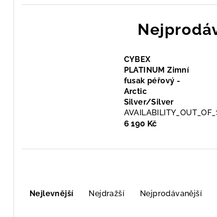
Nejprodáv
CYBEX
PLATINUM Zimní
fusak péřový -
Arctic
Silver/Silver
AVAILABILITY_OUT_OF
6 190 Kč
Ř
Nejlevnější
Nejdražší
Nejprodávanější
a