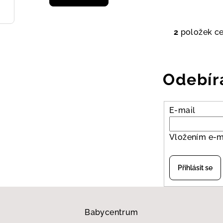
ů
2
položek c
O
v
l
Odebír
á
d
a
E-mail
c
í
Vložením e-m
p
r
Přihlásit se
v
k
y
Babycentrum
v