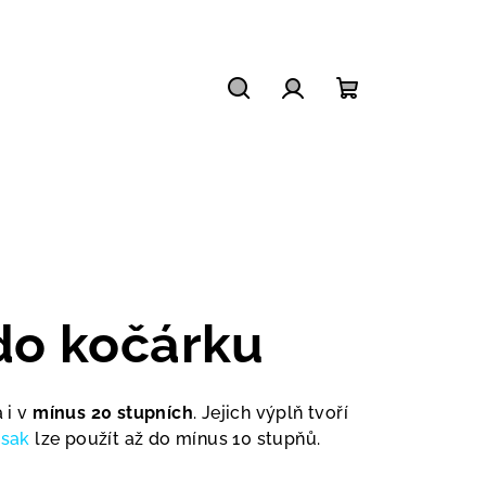
Hledat
Přihlášení
Nákupní
košík
do kočárku
 i v
mínus 20 stupních
. Jejich výplň tvoří
usak
lze použít až do mínus 10 stupňů.