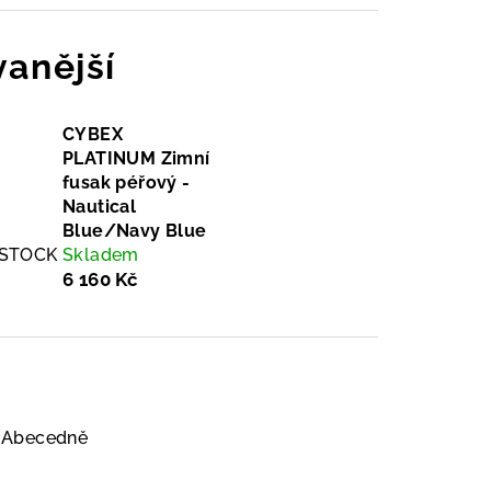
anější
CYBEX
PLATINUM Zimní
fusak péřový -
Nautical
Blue/Navy Blue
_STOCK
Skladem
6 160 Kč
Abecedně