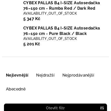
CYBEX PALLAS B4 I-SIZE Autosedačka
76–150 cm - Rumba Red / Dark Red
AVAILABILITY_OUT_OF_STOCK
5 347 Kč
CYBEX PALLAS B4 I-SIZE Autosedačka
76–150 cm - Pure Black / Black
AVAILABILITY_OUT_OF_STOCK
5 201 Kč
Ř
a
Nejlevnější
Nejdražší
Nejprodávanější
z
e
Abecedně
n
í
p
Otevřít filtr