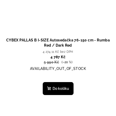
CYBEX PALLAS B I-SIZE Autosedačka 76-150 cm - Rumba
Red / Dark Red
4 274,11 Kč bez DPH
4 787 Kč
5 990 Kč
(–20 %)
AVAILABILITY_OUT_OF_STOCK
Průměrné
hodnocení
produktu
Do košíku
je
1,0
z
5
hvězdiček.