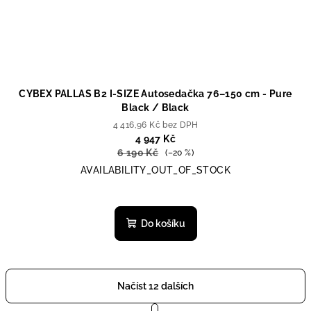
CYBEX PALLAS B2 I-SIZE Autosedačka 76–150 cm - Pure
Black / Black
4 416,96 Kč bez DPH
4 947 Kč
6 190 Kč
(–20 %)
AVAILABILITY_OUT_OF_STOCK
Do košíku
Načíst 12 dalších
S