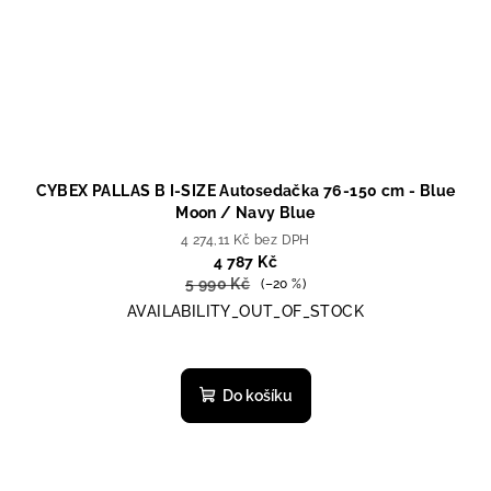
CYBEX PALLAS B I-SIZE Autosedačka 76-150 cm - Blue
Moon / Navy Blue
4 274,11 Kč bez DPH
4 787 Kč
5 990 Kč
(–20 %)
AVAILABILITY_OUT_OF_STOCK
Do košíku