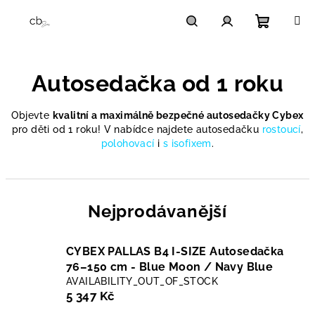
Přejít
na
obsah
Nákupn
Hledat
Přihlášení
Autosedačka od 1 roku
košík
Objevte
kvalitní a maximálně bezpečné autosedačky Cybex
pro děti od 1 roku! V nabídce najdete autosedačku
rostoucí
,
polohovací
i
s isofixem
.
Nejprodávanější
CYBEX PALLAS B4 I-SIZE Autosedačka
76–150 cm - Blue Moon / Navy Blue
AVAILABILITY_OUT_OF_STOCK
5 347 Kč