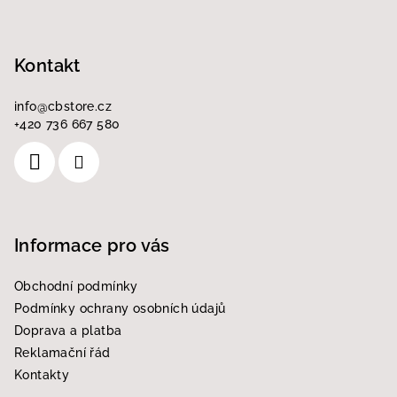
p
a
Kontakt
t
í
info
@
cbstore.cz
+420 736 667 580
Informace pro vás
Obchodní podmínky
Podmínky ochrany osobních údajů
Doprava a platba
Reklamační řád
Kontakty