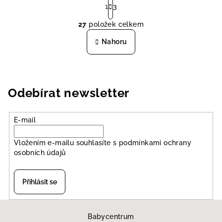
t
1
3
O
r
27
položek celkem
á
v
n
l
Nahoru
k
á
o
d
v
a
á
n
c
Odebírat newsletter
í
í
p
r
E-mail
v
k
Vložením e-mailu souhlasíte s
podmínkami ochrany
y
osobních údajů
v
ý
Přihlásit se
p
i
Z
s
á
Babycentrum
u