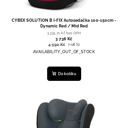
CYBEX SOLUTION B I-FIX Autosedačka 100-150cm -
Dynamic Red / Mid Red
3 335,71 Kč bez DPH
3 736 Kč
4 590 Kč
(–18 %)
AVAILABILITY_OUT_OF_STOCK
Do košíku