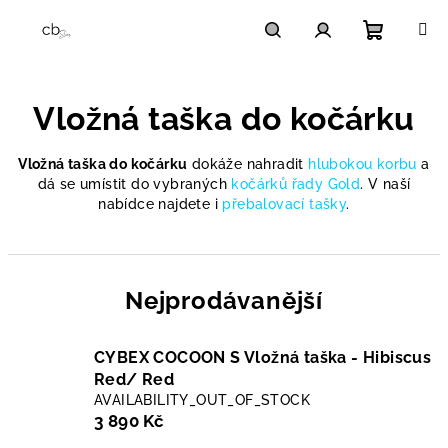
Přejít
na
obsah
Nákupn
Hledat
Přihlášení
Vložná taška do kočárku
košík
Vložná taška do kočárku
dokáže nahradit
hlubokou korbu
a
dá se umístit do vybraných
kočárků řady Gold
. V naší
nabídce najdete i
přebalovací tašky
.
Nejprodávanější
CYBEX COCOON S Vložná taška - Hibiscus
Red/ Red
AVAILABILITY_OUT_OF_STOCK
3 890 Kč