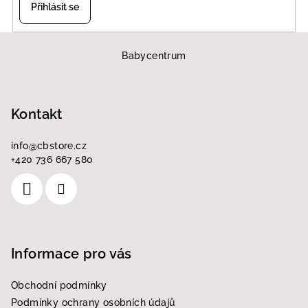
k
Přihlásit se
y
v
Z
ý
á
Babycentrum
p
p
i
a
s
Kontakt
u
t
í
info
@
cbstore.cz
+420 736 667 580
Informace pro vás
Obchodní podmínky
Podmínky ochrany osobních údajů