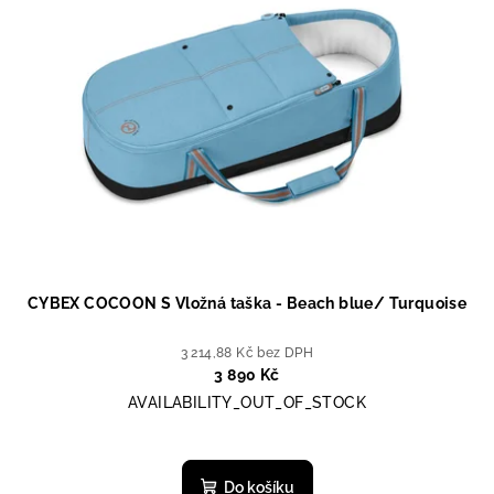
u
i
k
s
t
p
ů
r
o
d
u
k
t
ů
CYBEX COCOON S Vložná taška - Beach blue/ Turquoise
3 214,88 Kč bez DPH
3 890 Kč
AVAILABILITY_OUT_OF_STOCK
Do košíku