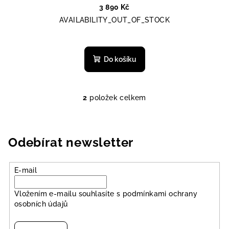
3 890 Kč
AVAILABILITY_OUT_OF_STOCK
Do košíku
2
položek celkem
O
v
l
á
Odebírat newsletter
d
a
E-mail
c
í
Vložením e-mailu souhlasíte s
podmínkami ochrany
p
osobních údajů
r
v