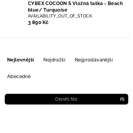
CYBEX COCOON S Vložná taška - Beach
blue/ Turquoise
AVAILABILITY_OUT_OF_STOCK
3 890 Kč
Ř
a
Nejlevnější
Nejdražší
Nejprodávanější
z
e
Abecedně
n
í
p
Otevřít filtr
r
V
o
ý
d
p