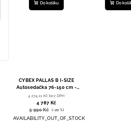
Do košíku
Do koší
t
ů
CYBEX PALLAS B I-SIZE
Autosedačka 76-150 cm -
Rumba Red / Dark Red
4 274,11 Kč bez DPH
4 787 Kč
5 990 Kč
(–20 %)
AVAILABILITY_OUT_OF_STOCK
Průměrné