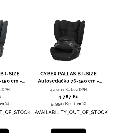
B I-SIZE
CYBEX PALLAS B I-SIZE
-150 cm -
Autosedačka 76-150 cm -
ey / Dark
Pure Black / Black
ez DPH
4 274,11 Kč bez DPH
č
4 787 Kč
5 990 Kč
–20 %)
(–20 %)
UT_OF_STOCK
AVAILABILITY_OUT_OF_STOCK