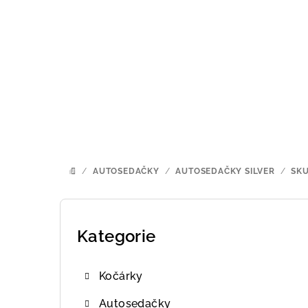
Přejít
na
obsah
/
AUTOSEDAČKY
/
AUTOSEDAČKY SILVER
/
SKU
DOMŮ
P
o
Kategorie
Přeskočit
kategorie
s
Kočárky
t
Autosedačky