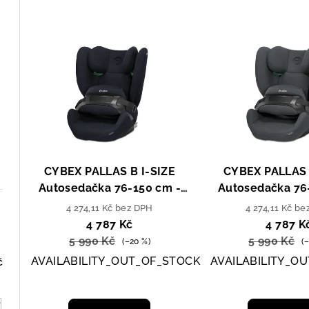
z
V
e
ý
n
p
í
i
p
s
r
p
o
CYBEX PALLAS B I-SIZE
CYBEX PALLAS 
r
Autosedačka 76-150 cm -
Autosedačka 76
d
Blue Moon / Navy Blue
Cobblestone Gr
4 274,11 Kč bez DPH
4 274,11 Kč b
o
u
Grey
4 787 Kč
4 787 K
d
5 990 Kč
5 990 Kč
(–20 %)
(
k
AVAILABILITY_OUT_OF_STOCK
AVAILABILITY_O
č
u
t
k
ů