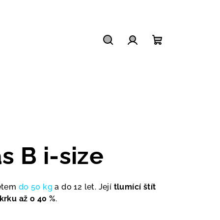
Hledat
Přihlášení
Nákupní
košík
s B i-size
dětem
do 50 kg
a do 12 let. Její
tlumící štít
 krku až o 40 %
.