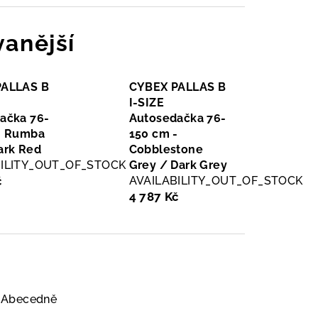
anější
PALLAS B
CYBEX PALLAS B
I-SIZE
ačka 76-
Autosedačka 76-
- Rumba
150 cm -
ark Red
Cobblestone
BILITY_OUT_OF_STOCK
Grey / Dark Grey
č
AVAILABILITY_OUT_OF_STOCK
4 787 Kč
Abecedně