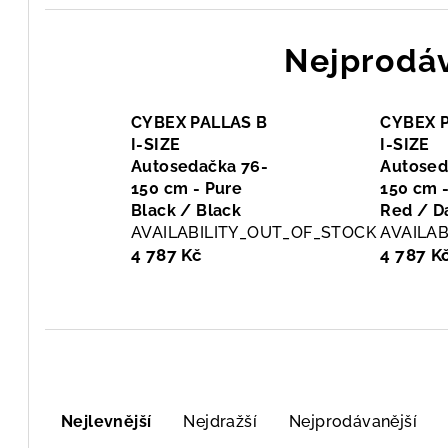
Nejprodáv
CYBEX PALLAS B
CYBEX 
I-SIZE
I-SIZE
Autosedačka 76-
Autosed
150 cm - Pure
150 cm 
Black / Black
Red / D
AVAILABILITY_OUT_OF_STOCK
AVAILA
4 787 Kč
4 787 K
Ř
Nejlevnější
Nejdražší
Nejprodávanější
a