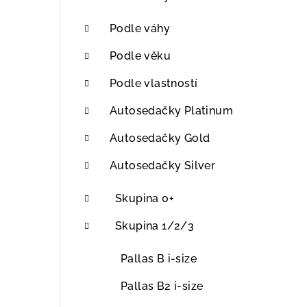
r
a
Podle váhy
n
Podle věku
n
Podle vlastností
í
Autosedačky Platinum
p
Autosedačky Gold
a
Autosedačky Silver
n
Skupina 0+
e
Skupina 1/2/3
l
Pallas B i-size
Pallas B2 i-size