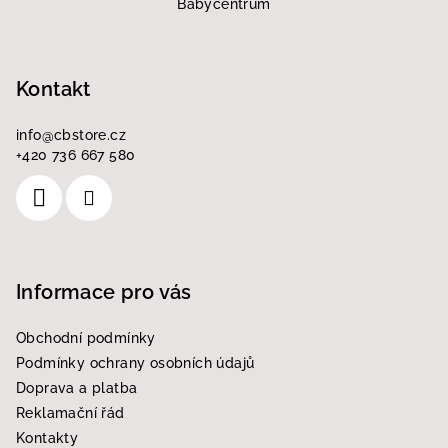
á
Babycentrum
p
a
Kontakt
t
í
info
@
cbstore.cz
+420 736 667 580
Informace pro vás
Obchodní podmínky
Podmínky ochrany osobních údajů
Doprava a platba
Reklamační řád
Kontakty