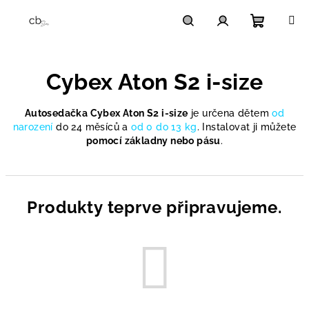
Přejít
na
obsah
Nákupn
Hledat
Přihlášení
Cybex Aton S2 i-size
košík
Autosedačka Cybex Aton S2 i-size
je určena dětem
od
narození
do 24 měsíců a
od 0 do 13 kg
. Instalovat ji můžete
pomocí základny nebo pásu
.
Produkty teprve připravujeme.