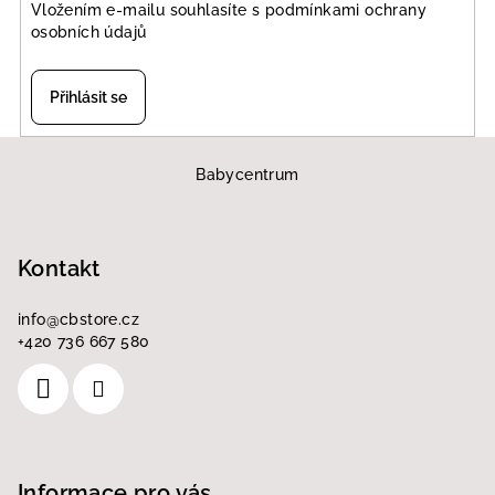
Vložením e-mailu souhlasíte s
podmínkami ochrany
osobních údajů
Přihlásit se
Z
á
Babycentrum
p
a
Kontakt
t
í
info
@
cbstore.cz
+420 736 667 580
Informace pro vás