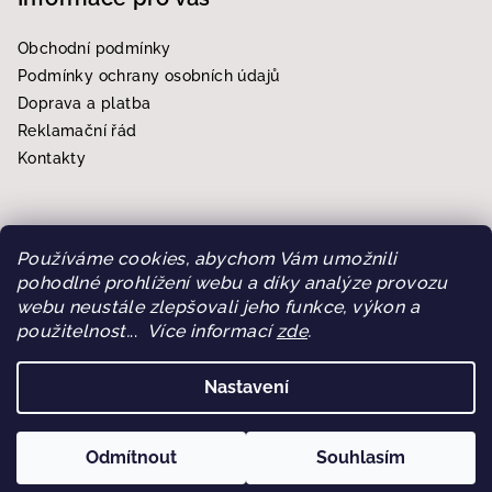
Obchodní podmínky
Podmínky ochrany osobních údajů
Doprava a platba
Reklamační řád
Kontakty
Používáme cookies, abychom Vám umožnili
Přijímáme online platby
pohodlné prohlížení webu a díky analýze provozu
webu neustále zlepšovali jeho funkce, výkon a
použitelnost.
..
Více informací
zde
.
Nastavení
Copyright 2026
CB Store Eshop
. Všechna práva vyhrazena.
Upravit nastavení cookies
Odmítnout
Souhlasím
Vytvořil Shoptet