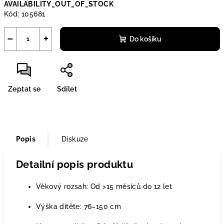
AVAILABILITY_OUT_OF_STOCK
cena:
Kód:
105681
−
+
Do košíku
Zeptat se
Sdílet
Popis
Diskuze
Detailní popis produktu
Věkový rozsah: Od >15 měsíců do 12 let
Výška dítěte: 76–150 cm