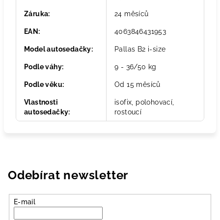
Záruka
:
24 měsíců
EAN
:
4063846431953
Model autosedačky
:
Pallas B2 i-size
Podle váhy
:
9 - 36/50 kg
Podle věku
:
Od 15 měsíců
Vlastnosti
isofix, polohovací,
autosedačky
:
rostoucí
Odebírat newsletter
E-mail