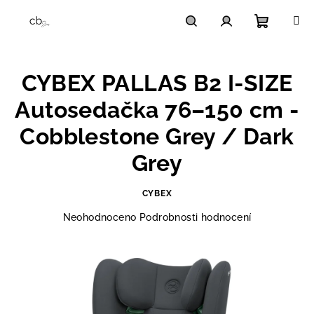
Přejít
na
obsah
Nákupn
Hledat
Přihlášení
CYBEX PALLAS B2 I-SIZE
košík
Autosedačka 76–150 cm -
Cobblestone Grey / Dark
Grey
CYBEX
Průměrné
Neohodnoceno
Podrobnosti hodnocení
hodnocení
produktu
je
0,0
z
5