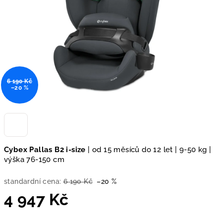
hvězdiček.
6 190 Kč
–20 %
Cybex Pallas B2 i-size
| od 15 měsíců do 12 let | 9-50 kg |
výška 76-150 cm
standardní cena:
6 190 Kč
–20 %
4 947 Kč
Měrná