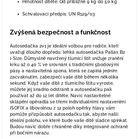
Hmotnost dítěte: Od přibližně 9 kg do 50 kg
Schvalovací předpis: UN R129/03
Zvýšená bezpečnost a funkčnost
Autosedačka 2v1 je ideální volbou pro rodiče, kteří
uvažují dlouho dopředu: lehká autosedačka Pallas B2
i-Size. Důmyslně navržený tlumící štít snižuje zranění
krku až o 40 % ve srovnání s tradičními 5bodovýmí
pásy a nastavitelná spona, která se zapíná jedním
zacvaknutím, zabezpečí vaše dítě během několika
sekund. Když vaše dítě z tlumícího štítu vyroste,
můžete jej snadno odstranit a autosedačku pak
používat až do 12 let dítěte. Navíc nastavitelné
sklápění opěradla se třemi individuálními nastaveními
ISOFIX a libovolnou z 12 poloh opěrky hlavy vám
pomůže přizpůsobit autosedačku tak, abyste našli
ideální polohu, ve které bude vaše dítě sladce spinkat.
Budou navíc dobře chráněné díky integrované ochraně
při bočním nárazu.