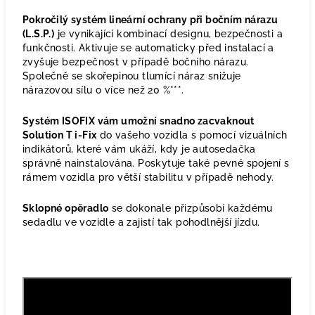
Pokročilý systém lineární ochrany při bočním nárazu
(L.S.P.)
je vynikající kombinací designu, bezpečnosti a
funkčnosti. Aktivuje se automaticky před instalací a
zvyšuje bezpečnost v případě bočního nárazu.
Společně se skořepinou tlumící náraz snižuje
nárazovou sílu o více než 20 %***.
Systém ISOFIX vám umožní snadno zacvaknout
Solution T i-Fix
do vašeho vozidla s pomocí vizuálních
indikátorů, které vám ukáží, kdy je autosedačka
správně nainstalována. Poskytuje také pevné spojení s
rámem vozidla pro větší stabilitu v případě nehody.
Sklopné opěradlo
se dokonale přizpůsobí každému
sedadlu ve vozidle a zajistí tak pohodlnější jízdu.