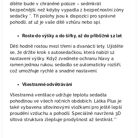
dítěte bude v chráněné poloze – sedmkrát
bezpečnější, než kdyby vypadla z bezpečnostní zóny
sedačky *. Tři polohy jsou k dispozici pro správné
pohodlí, ať už je vaše dítě vzhůru nebo spí.
Roste do výšky a do šířky, až do přibližně 12 let
Děti hodně rostou mezi třemi a dvanácti lety. Ujistěte
se, že držíte krok s autosedačkou, která nabízí 12
nastavení výšky. Když zvednete ochranu hlavy a
ramen jednou rukou, sedadlo se automaticky rozšíří,
což umožňuje rychlé a snadné nastavení.
Všestranné odvětrávání
Všestranná ventilace udržuje teplotu sedadla
pohodlnou ve všech ročních obdobích. Látka Plus je
také vybavena síťovinovými vložkami pro ještě lepší
proudění vzduchu a pohodlí. Speciálně navržená 3D
síťová struktura zlepšuje prodyšnost až šestkrát.**