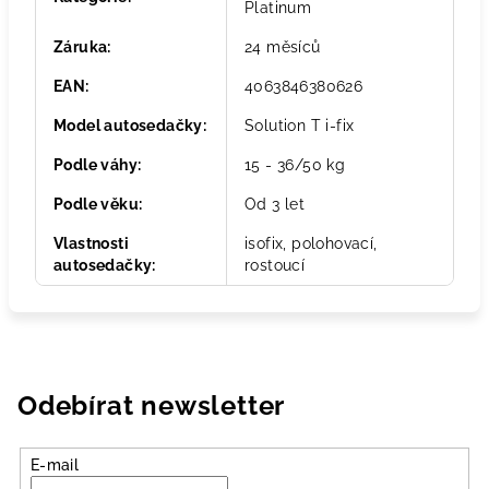
Platinum
Záruka
:
24 měsíců
EAN
:
4063846380626
Model autosedačky
:
Solution T i-fix
Podle váhy
:
15 - 36/50 kg
Podle věku
:
Od 3 let
Vlastnosti
isofix, polohovací,
autosedačky
:
rostoucí
Odebírat newsletter
E-mail