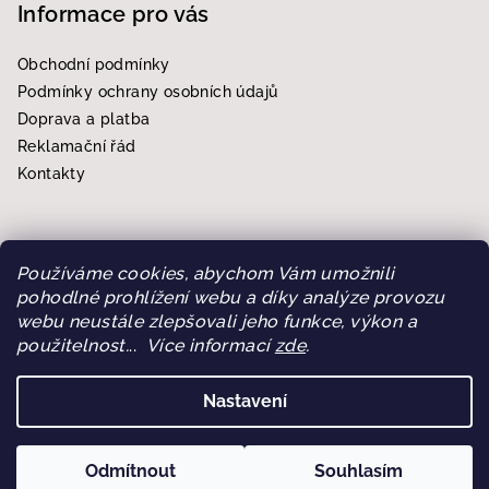
Informace pro vás
Obchodní podmínky
Podmínky ochrany osobních údajů
Doprava a platba
Reklamační řád
Kontakty
Používáme cookies, abychom Vám umožnili
Přijímáme online platby
pohodlné prohlížení webu a díky analýze provozu
webu neustále zlepšovali jeho funkce, výkon a
použitelnost.
..
Více informací
zde
.
Nastavení
Copyright 2026
CB Store Eshop
. Všechna práva vyhrazena.
Upravit nastavení cookies
Odmítnout
Souhlasím