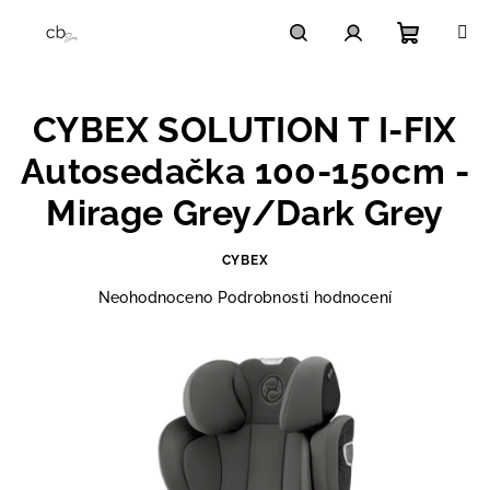
Přejít
na
obsah
Nákupn
Hledat
Přihlášení
CYBEX SOLUTION T I-FIX
košík
Autosedačka 100-150cm -
Mirage Grey/Dark Grey
CYBEX
Průměrné
Neohodnoceno
Podrobnosti hodnocení
hodnocení
produktu
je
0,0
z
5
hvězdiček.