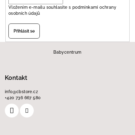
Vložením e-mailu souhlasíte s
podmínkami ochrany
osobních údajů
Přihlásit se
Z
á
Babycentrum
p
a
Kontakt
t
í
info
@
cbstore.cz
+420 736 667 580