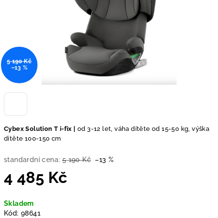
5 190 Kč
–13 %
Cybex Solution T i-fix |
od 3-12 let, váha dítěte od 15-50 kg, výška
dítěte 100-150 cm
standardní cena:
5 190 Kč
–13 %
4 485 Kč
Měrná
Skladem
cena:
Kód:
98641