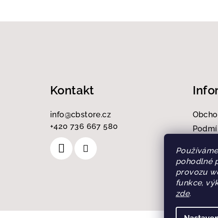
Z
á
p
a
Kontakt
Info
t
info
@
cbstore.cz
Obcho
í
+420 736 667 580
Podmí
údajů
Používáme
Doprav
pohodlné p
Rekla
provozu we
funkce, vý
Konta
zde
.