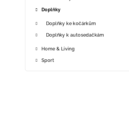
r
Doplňky
a
n
Doplňky ke kočárkům
n
Doplňky k autosedačkám
í
Home & Living
p
Sport
a
n
e
l