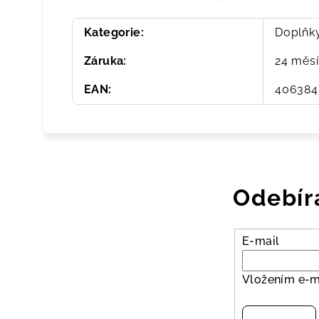
Kategorie
:
Doplňk
Záruka
:
24 měs
EAN
:
406384
Odebír
E-mail
Vložením e-m