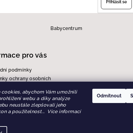
Přihlásit se
Babycentrum
rmace pro vás
dní podmínky
nky ochrany osobních
 cookies, abychom Vám umožnili
a a platba
Odmítnout
S
rohlížení webu a díky analýze
mační řád
bu neustále zlepšovali jeho
kon a použitelnost.
..
Více informací
kty