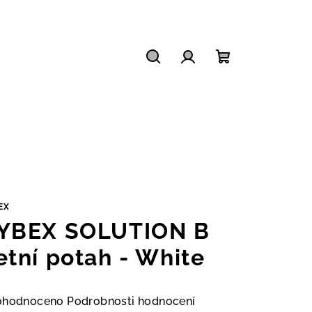
Hledat
Přihlášení
Nákupní
košík
EX
YBEX SOLUTION B
etní potah - White
měrné
ohodnoceno
Podrobnosti hodnocení