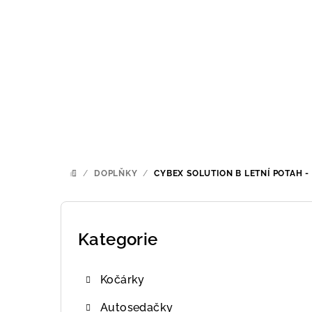
Přejít
na
obsah
/
DOPLŇKY
/
CYBEX SOLUTION B LETNÍ POTAH -
DOMŮ
P
o
Kategorie
Přeskočit
kategorie
s
Kočárky
t
Autosedačky