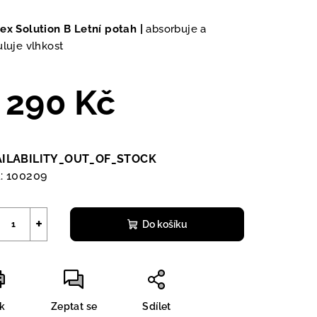
nocení
duktu
ex Solution B Letní potah |
absorbuje a
uluje vlhkost
 290 Kč
zdiček.
ná
a:
AILABILITY_OUT_OF_STOCK
:
100209
+
Do košíku
sk
Zeptat se
Sdílet