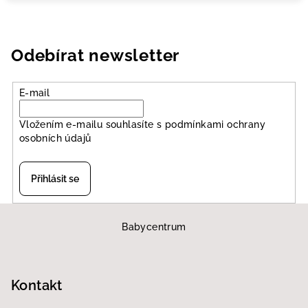
Odebírat newsletter
E-mail
Vložením e-mailu souhlasíte s
podmínkami ochrany
osobních údajů
Přihlásit se
Z
á
Babycentrum
p
a
Kontakt
t