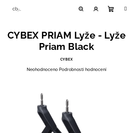
Přejít
na
obsah
Nákupn
Hledat
Přihlášení
CYBEX PRIAM Lyže - Lyže
košík
Priam Black
CYBEX
Průměrné
Neohodnoceno
Podrobnosti hodnocení
hodnocení
produktu
je
0,0
z
5
hvězdiček.