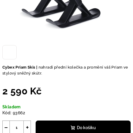
Cybex Priam Skis |
nahradí přední kolečka a promění váš Priam ve
stylový sněžný skútr.
2 590 Kč
Měrná
Skladem
cena:
Kód:
93662
−
+
Do košíku