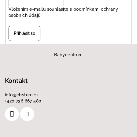
Vložením e-mailu souhlasíte s
podmínkami ochrany
osobních údajů
Přihlásit se
Z
á
Babycentrum
p
a
Kontakt
t
í
info
@
cbstore.cz
+420 736 667 580