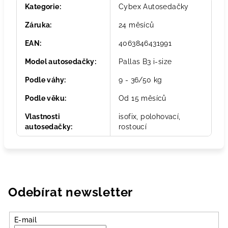
Kategorie
:
Cybex Autosedačky
Záruka
:
24 měsíců
EAN
:
4063846431991
Model autosedačky
:
Pallas B3 i-size
Podle váhy
:
9 - 36/50 kg
Podle věku
:
Od 15 měsíců
Vlastnosti
isofix, polohovací,
autosedačky
:
rostoucí
Odebírat newsletter
E-mail