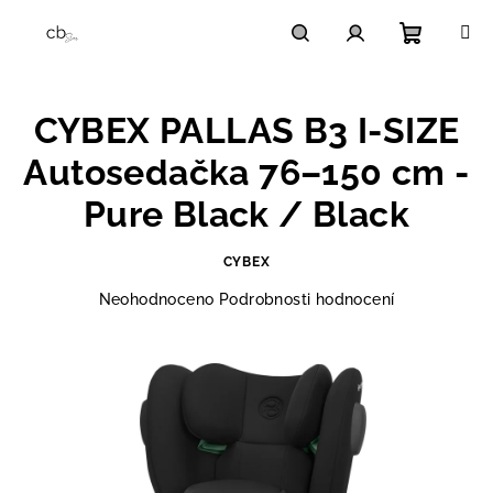
Přejít
na
obsah
Nákupn
Hledat
Přihlášení
CYBEX PALLAS B3 I-SIZE
košík
Autosedačka 76–150 cm -
Pure Black / Black
CYBEX
Průměrné
Neohodnoceno
Podrobnosti hodnocení
hodnocení
produktu
je
0,0
z
5
hvězdiček.