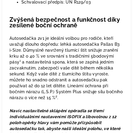
Schvalovací předpis: UN R129/03
Zvýšená bezpečnost a funkčnost díky
zesílené boční ochraně
Autosedačka 2v1 je ideální volbou pro rodiče, kteří
uvažují dlouho dopředu: lehká autosedačka Pallas B3
i-Size. Důmyslně navržený tlumící štít snižuje zranění
krku až o 40 % ve srovnání s tradičními 5bodovýmí
pásy¹ a nastavitelná spona, která se zapíná jedním
zacvaknutím, zabezpečí vaše dítě během několika
sekund. Když vaše dítě z tlumícího štítu vyroste,
můžete ho snadno odstranit a autosedačku pak
používat až do 12 let dítěte. Lineární ochrana při
bočním nárazu (L.S.P.) Systém Plus snižuje sílu bočního
nárazu o více než 15 %².
Navíc nastavitelné sklápění opěradla se třemi
individuálními nastaveními ISOFIX a libovolnou z 12
poloh opěrky hlavy vám pomůže přizpůsobit
autosedačku tak, abyste našli ideální polohu, ve které