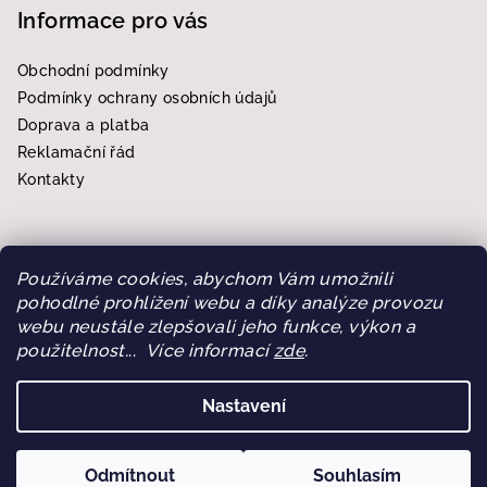
Informace pro vás
Obchodní podmínky
Podmínky ochrany osobních údajů
Doprava a platba
Reklamační řád
Kontakty
Používáme cookies, abychom Vám umožnili
Přijímáme online platby
pohodlné prohlížení webu a díky analýze provozu
webu neustále zlepšovali jeho funkce, výkon a
použitelnost.
..
Více informací
zde
.
Nastavení
Copyright 2026
CB Store Eshop
. Všechna práva vyhrazena.
Upravit nastavení cookies
Odmítnout
Souhlasím