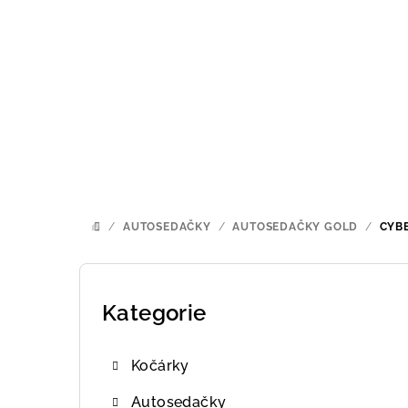
Přejít
na
obsah
/
AUTOSEDAČKY
/
AUTOSEDAČKY GOLD
/
CYBE
DOMŮ
P
o
Kategorie
Přeskočit
kategorie
s
Kočárky
t
Autosedačky