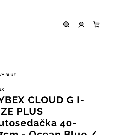
Hledat
Přihlášení
Nákupní
košík
VY BLUE
EX
YBEX CLOUD G I-
IZE PLUS
utosedačka 40-
7cm - Ocean Blue /