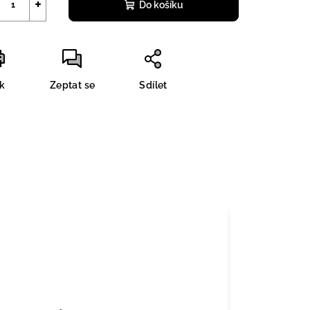
+
Do košíku
sk
Zeptat se
Sdílet