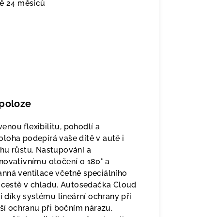
ně 24 měsíců
 poloze
nou flexibilitu, pohodlí a
loha podepírá vaše dítě v autě i
hu růstu. Nastupování a
novativnímu otočení o 180° a
nná ventilace včetně speciálního
é cestě v chladu. Autosedačka Cloud
i díky systému lineární ochrany při
šší ochranu při bočním nárazu.