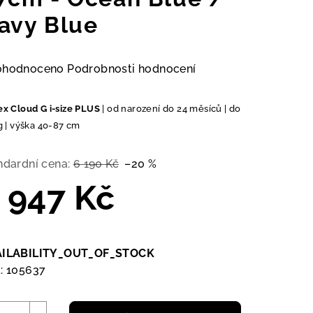
avy Blue
měrné
ohodnoceno
Podrobnosti hodnocení
nocení
duktu
x Cloud G i-size PLUS
| od narození do 24 měsíců | do
g | výška 40-87 cm
ndardní cena:
6 190 Kč
–20 %
 947 Kč
zdiček.
ná
a:
AILABILITY_OUT_OF_STOCK
:
105637