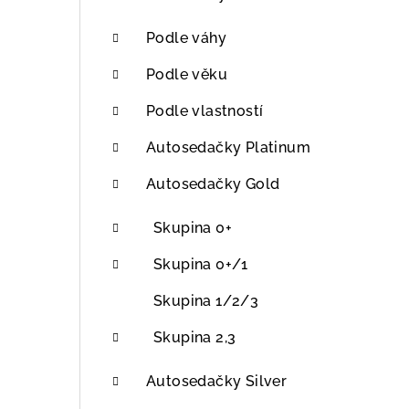
r
a
Podle váhy
n
Podle věku
n
Podle vlastností
í
Autosedačky Platinum
p
Autosedačky Gold
a
Skupina 0+
n
Skupina 0+/1
e
Skupina 1/2/3
l
Skupina 2,3
Autosedačky Silver