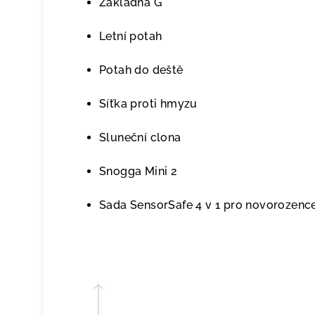
Základna G
Letní potah
Potah do deště
Síťka proti hmyzu
Sluneční clona
Snogga Mini 2
Sada SensorSafe 4 v 1 pro novorozenc