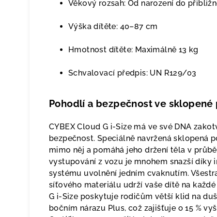
Věkový rozsah: Od narození do přibliž
Výška dítěte: 40–87 cm
Hmotnost dítěte: Maximálně 13 kg
Schvalovací předpis: UN R129/03
Pohodlí a bezpečnost ve sklopené
CYBEX Cloud G i-Size má ve své DNA zakotve
bezpečnost. Speciálně navržená sklopená po
mimo něj a pomáhá jeho držení těla v průbě
vystupování z vozu je mnohem snazší díky i
systému uvolnění jedním cvaknutím. Všestra
síťového materiálu udrží vaše dítě na každ
G i-Size poskytuje rodičům větší klid na duš
bočním nárazu Plus, což zajišťuje o 15 % vy