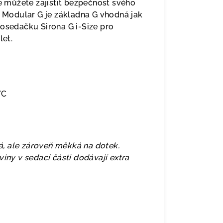
že můžete zajistit bezpečnost svého
y Modular G je základna G vhodná jak
tosedačku Sirona G i-Size pro
let.
°C
ná, ale zároveň měkká na dotek.
viny v sedací části dodávají extra